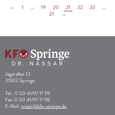
←
1
…
19
20
21
22
23
…
27
→
Jägerallee 12
31832 Springe
Tel.: 0 50 41/97 11 99
Fax: 0 50 41/97 11 98
E-Mail:
praxis@kfo-springe.de