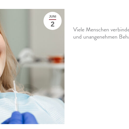
JUNI
Schonende Zahnmedizin: 
2
Viele Menschen verbind
und unangenehmen Behan
Mehr »