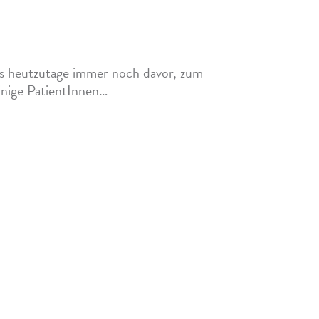
s besser? – Zahnarzt früher und heute
uns heutzutage immer noch davor, zum
inige PatientInnen…