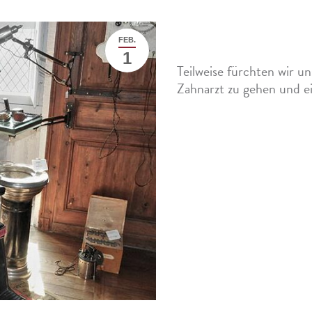
FEB.
War früher wirklich alle
1
Teilweise fürchten wir 
Zahnarzt zu gehen und e
Mehr »