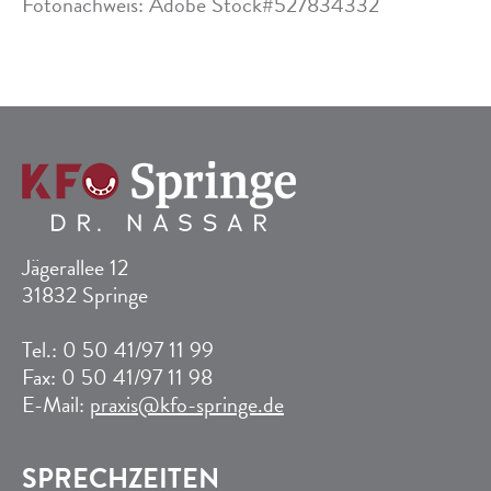
Fotonachweis: Adobe Stock#527834332
Jägerallee 12
31832 Springe
Tel.: 0 50 41/97 11 99
Fax: 0 50 41/97 11 98
E-Mail:
praxis@kfo-springe.de
SPRECHZEITEN